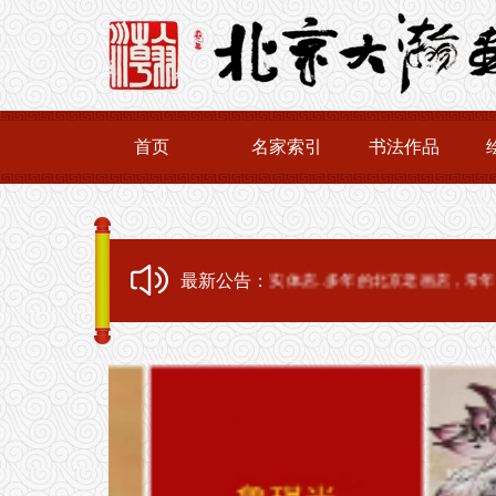
首页
名家索引
书法作品
最新公告：
www.dahanhualang.com画廊.有实体店..多年的北京老画店，常年