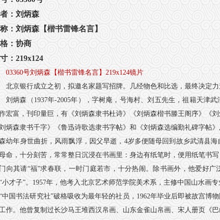
者：刘炳森
称：刘炳森【楷书雷锋名言】
格：协商
寸：219x124
03360号刘炳森【楷书雷锋名言】219x124镜片
北京银行成立之初，拟邀名家题写招牌。几经物色和比选，最终决定力
刘炳森（1937年-2005年），字树庵，号海村、刘五先生，祖籍天
作宏富，刊印量巨，有《刘炳森隶书杜诗》《刘炳森楷书滕王阁序》《刘
刘炳森隶书千字》《鲁迅诗歌选隶书字帖》和《刘炳森选编勤礼碑字帖》
森幼年身世曲折，风雨飘浮，因父早逝，4岁多便随母回到故乡武清县海
母命，十分刻苦，常常整日沉浸在书画里：身边有纸笔时，便用纸笔书写
门向其请“福”求春联，一时门庭若市，十分热闹。除书画外，他爱好广
“小才子”。1957年，他考入北京艺术师范学院美术系，主修中国山水画
“中国书法研究社”破格吸收为最年轻的社员，1962年毕业后即被故宫博
工作。他曾复制过长沙马王堆西汉帛画、山东金雀山帛画、宋人册页《巴