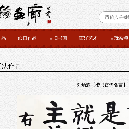
作品
绘画作品
古旧书画
西洋艺术
古玩杂项
书法作品
刘炳森【楷书雷锋名言】