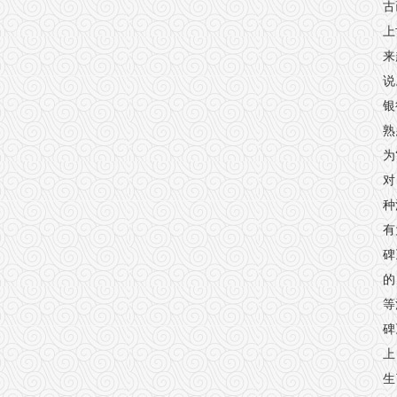
古
上
来
说
银
熟
为
对
种
有
碑
的
等
碑
上
生