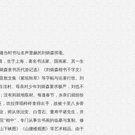
邀当时书坛名声显赫的刘炳森挥毫。
津武清，生于上海，著名书法家、国画家。其一生
炳森隶书历代游记选》《刘炳森楷书千字文》
及散文集《紫垣秋草》等字帖与论著行世。刘
自洼村。母亲对少年刘炳森要求极严，刘也不
；没有则就地取材。每逢春节，乡亲们就纷纷
泛，吹拉弹唱样样拿得出手，故被十里八乡誉
专业，师从张治安、白雪石、董寿平诸先生，并
物院“相中”，专门从事古书画的临摹与复制、修
山下峡图》《山腰楼观图》等艺术精品。由于