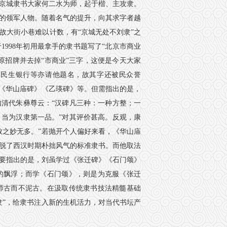
京城隶书大家何二水为师，起于楷、主攻隶。
家的领军人物。随着名气的提升，向其求字者越
故大街小巷难以计数，有“京城无处不刘隶”之
998年初用最拿手的隶书题写了“北京市商业
原招牌并去掉“市商业”三字，这便是今天大家
国民生银行等亦请他题名，故其字还被民众誉
如《华山庙碑》《乙瑛碑》等。但需指出的是，
清代朱彝尊云：“汉碑凡三种：一种方整；一
当为汉隶第一品。”对其评价甚高。反观，康
致之妙无多。”若抛开个人偏好来看，《华山庙
脱了西汉时期朴拙风气的标准隶书。而他取法
要指出的是，刘虽学过《张迁碑》《石门颂》
的飘浮；而学《石门颂》，则是为克服《张迁
师古而不泥古。在汲取传统隶书技法精髓基础
隶”，给隶书注入新的生机活力，对当代书坛产