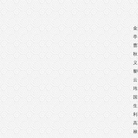
金
亭
曹
秋
义
黎
云
玮
国
生
利
高
禄