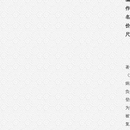
作
名
价
尺
著
《
炳
负
登
为
被
复