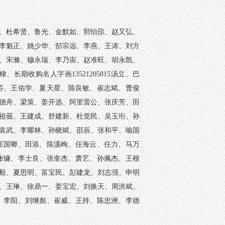
、杜希贤、鲁光、金默如、郭怡孮、赵又弘、
李魁正、姚少华、郜宗远、李燕、王涛、刘方
、宋滌、穆永瑞、李乃宙、赵准旺、胡永凯、
期收购名人字画13521205815汤立、巴
芬、王佑学、夏天星、陈良敏、崔志斌、曹俊
德舟、梁策、姜开选、阿里雷公、张庆芳、田
祖莪、王建成、舒建新、杜觉民、吴玉珩、孙
袁武、李耀林、孙晓斌、邵辰、张和平、喻国
汪国卿、田添、陈溪峋、任海云、任力、马万
张镛、李士良、张奎杰、萧艺、孙佩杰、王根
毅、夏思明、富宝民、彭建龙、刘志强、申明
、王琳、徐鼎一、姜宝宏、刘换天、周洪斌、
、李阳、刘继彪、崔威、王持、陈忠洲、李德