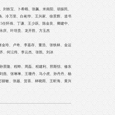
、刘铁宝、卜希旸、张飙、米南阳、胡振民、
杨、冷万里、白彬华、王兴家、徐景辉、道书
815任怀殊、丁谦、王少跃、陈金良、卿建中、
永庆、叶培贵、龙开胜、方玉杰
张金玲、卢奇、李嘉存、董浩、张铁林、金运
齐、何沄伟、李云杰、张凯、刘冰
孙景隆、程晔、周磊、程建利、邢斯恬、修东
刘燕、张琳琳、王珊丹、马小虎、孙丹丹、杨
万丽敏、张越、贺喜、林晓雨、王昕海、黄兴