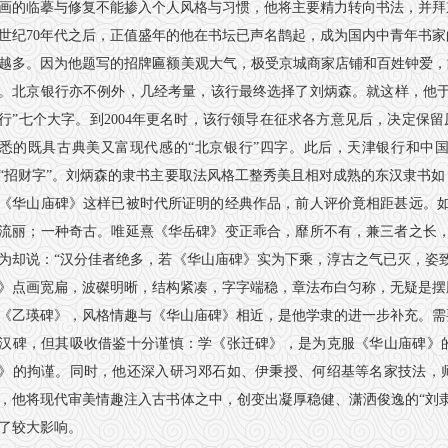
画的临摹与修复不能掺入个人风格与习惯，他将主要精力转向书法，并拜
世纪70年代之后，正值盛年的他在书坛已声名鹊起，成为国内中青年书
越多。因为他题写的招牌匾额美观大气，极受京城商家店铺和百姓钟爱，
。北京银行亦不例外，几经考量，该行最终选择了刘炳森。就这样，他于1
行”七个大字。到2004年更名时，该行领导在征求各方意见后，决定保留
悉的既具古典美又富现代感的“北京银行”四字。此后，天津银行和中
“招财字”。刘炳森的隶书主要取法风格工整秀美且相对成熟的东汉隶书
《华山庙碑》这样已被时代所证明的经典作品，前人评价竟相距甚远。如
流丽；一种奇古。唯延熹《华岳碑》变正乖合，靡所不有，兼三者之长，
为却说：“汉分佳者绝多，若《华山庙碑》实为下乘，淳古之气已灭，姿
》点画宽扁，波磔明晰，结构紧凑，字字端稳，章法布白匀称，无疑是摆
《乙瑛碑》，风格情趣与《华山庙碑》相近，是他学隶的进一步补充。需
汉碑，但其吸收借鉴十分谨慎：学《张迁碑》，是为克服《华山庙碑》
》的拘谨。同时，他还深入研习邓石如、伊秉授、何绍基等名家技法，
，他将现代审美情趣注入古书体之中，创变出凝厚稳健、潇洒俊逸的“刘
了较大影响。