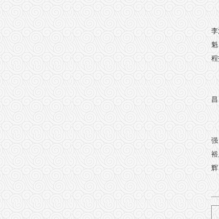
李
魁
程
昌
强
裕
辉