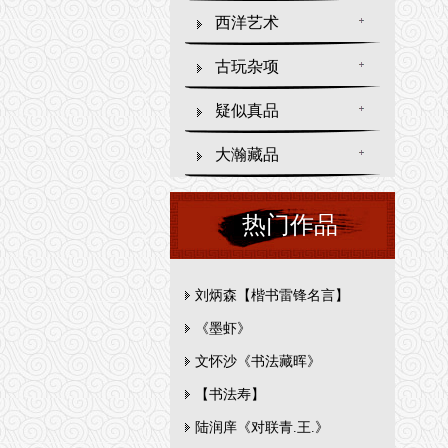
西洋艺术
古玩杂项
疑似真品
大瀚藏品
热门作品
刘炳森【楷书雷锋名言】
《墨虾》
文怀沙《书法藏晖》
【书法寿】
陆润庠《对联青.王.》