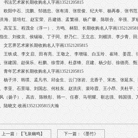
书法艺术家长期收购名人字画13521205815
欧阳中石、沈鹏、邹德忠、张有清、张世俊、纪大年、杨再春、张书范
洪海、苗培红、赵宝荣、吕建德、孟繁禧、杨广馨、陈联合、辛强、罗
、高宝玉、程茂全（淳一）、方鸣、林阳、长期收购名人字画13521205
指生、刘俊京、侯锡瑜、丁子同、舒乃仁、王立志、刘楣洪、李少青、田
文艺界艺术家长期收购名人字画13521205815
王铁成、李文启、田有亮、王敬之、李增瑞、白玉玲、崔琦、姜昆、
、张建国、赵保乐、杜鹏、徐雪涛、杜彦锋、庄建、杨少彭、徐德亮、甄
青年艺术家长期收购名人字画13521205815
杨子洋、韩璞、孟凡书、邱金生、云门张岩、北香子、宋杰、张延东、
、李亚、石景瑞、刘国志、何桂东、赵洪庆、裴玲霞、王小昂、关杜平、
风（扬子）、高吉、陈映彤、韩一、任赛、马明耀、靳志强、韩国强、
、陆晓文.收画13521205815大瀚
上一篇：
【飞泉幽鸣】
下一篇：
《墨竹》