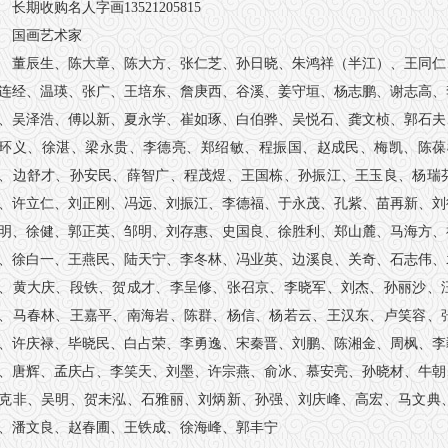
长期收购名人字画13521205815
国画艺术家
董辰生、陈大章、陈大方、张仁芝、孙日晓、朱鸿祥（半江）、王同仁
连经、温瑛、张广、王培东、詹庚西、谷溪、姜守垣、杨志鹏、谢志高、
、吴泽浩、傅以新、夏永学、崔如琢、白伯骅、吴悦石、龚文桢、郭石夫
环义、徐湛、梁永贵、李德亮、郑绍敏、程振国、赵成民、梅凯、陈葆棣、长
、边舒才、孙安民、薛智广、程茂煜、王国栋、孙振江、王玉良、杨瑞
、许立仁、刘正刚、冯远、刘振江、李德福、于永茂、孔紫、苗再新、刘
明、徐健、郭正英、邹明、刘存惠、史国良、徐胜利、郑山麓、马海方、
、徐白一、王燕民、陆天宁、李冬林、冯业英、边溪良、关奇、石志伟、
、黄大庆、段铁、贺成才、李呈修、张召京、李晓军、刘杰、孙丽沙、
、马春林、王嘉平、南海岩、陈群、杨信、杨若云、王汉东、卢笑容、
、许庆禄、毕晓民、白占荣、李勇逸、宋秦晋、刘鹏、陈湘金、周枫、李
、唐辉、孟庆占、李笑天、刘墨、许宗燕、俞冰、慕安亮、孙晓材、牛朝
克非、吴明、贺未泓、石雅丽、刘炳新、孙强、刘庆峰、高宏、马文典
、潘文良、赵春圃、王铁成、徐海峰、郭丰宁