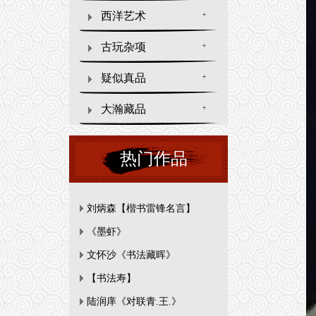
西洋艺术
古玩杂项
疑似真品
大瀚藏品
热门作品
刘炳森【楷书雷锋名言】
《墨虾》
文怀沙《书法藏晖》
【书法寿】
陆润庠《对联青.王.》