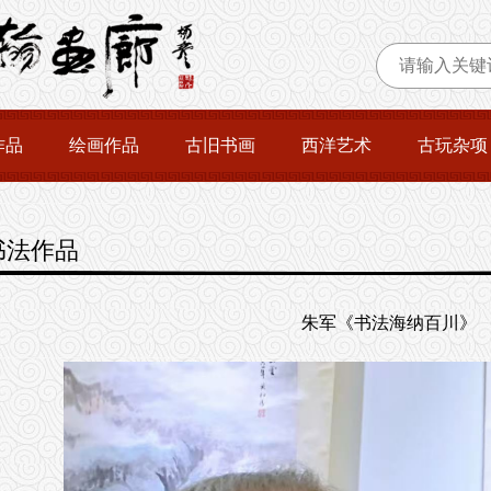
作品
绘画作品
古旧书画
西洋艺术
古玩杂项
书法作品
朱军《书法海纳百川》