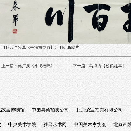
11777号朱军《书法海纳百川》34x136软片
上一篇：
吴广泉《水飞石鸣》
下一篇：
马海方【松鹤延年】
京故宫博物馆
中国嘉德拍卖公司
北京荣宝拍卖有限公司
卖
中央美术学院
雅昌艺术网
中国美术家协会
北京画