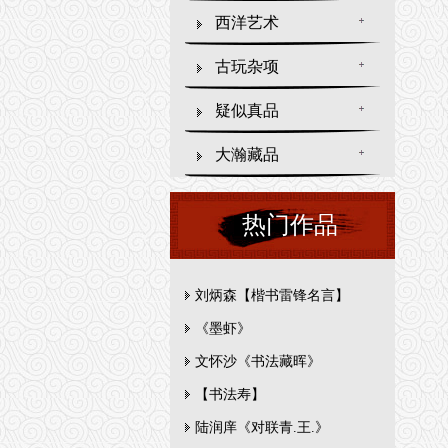
西洋艺术
古玩杂项
疑似真品
大瀚藏品
热门作品
刘炳森【楷书雷锋名言】
《墨虾》
文怀沙《书法藏晖》
【书法寿】
陆润庠《对联青.王.》