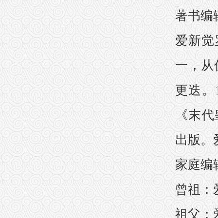
著书编
爱新觉
一，从
更迭。
《末代
出版。
家庭编
曾祖：
祖父：