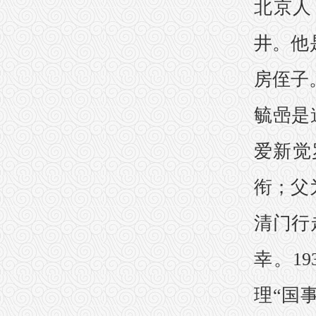
北京人
井。他
房侄子
毓喦是
爱新觉
衔；父
清门行
幸。1
理“国