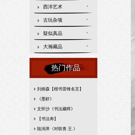
西洋艺术
古玩杂项
疑似真品
大瀚藏品
热门作品
刘炳森【楷书雷锋名言】
《墨虾》
文怀沙《书法藏晖》
【书法寿】
陆润庠《对联青.王.》