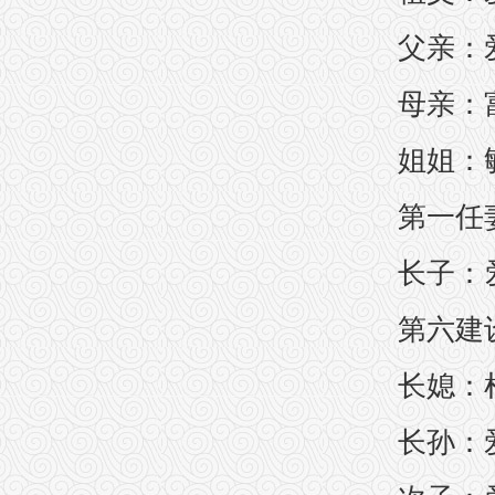
父亲：
母亲：
姐姐：
第一任
长子：
第六建
长媳：杜
长孙：