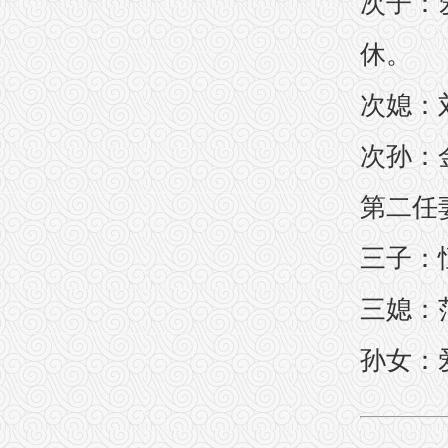
次子：
休。
次媳：
次孙：金
第二任
三子：恒
三媳：
孙女：爱