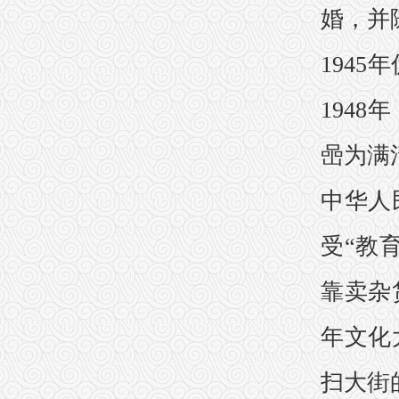
婚，并
194
194
喦为满
中华人
受“教
靠卖杂
年文化
扫大街